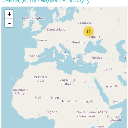
Заклади, що надають послугу
+
-
12