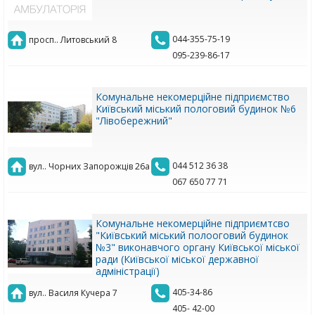
044-355-75-19
просп.. Литовський 8
095-239-86-17
Комунальне некомерційне підприємство
Київський міський пологовий будинок №6
"Лівобережний"
044 512 36 38
вул.. Чорних Запорожців 26а
067 650 77 71
Комунальне некомерційне підприємтсво
"Київський міський полооговий будинок
№3" виконавчого органу Київської міської
ради (Київської міської державної
адміністрації)
405-34-86
вул.. Василя Кучера 7
405- 42-00