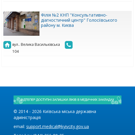
Філія №2 КНП "Консультативно-
діагностичний центр" Голосіївського
району м. Києва
вул.. Велика Васильківська
104
© 2014 -
2026
Київська міська державна
адміністрація
email:
support.medical@kyivcity.gov.ua