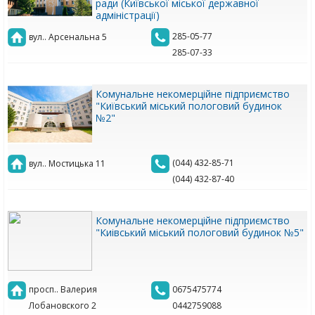
ради (Київської міської державної
адміністрації)
285-05-77
вул.. Арсенальна 5
285-07-33
Комунальне некомерційне підприємство
"Київський міський пологовий будинок
№2"
(044) 432-85-71
вул.. Мостицька 11
(044) 432-87-40
Комунальне некомерційне підприємство
"Киівський міський пологовий будинок №5"
просп.. Валерия
0675475774
Лобановского 2
0442759088