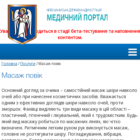
Увага! Сайт знаходиться в стадії бета-тестування та наповнення
контентом.
Головна
/
Послуги
/ Масаж повік
Масаж повік
Основний догляд за очима – самостійний масаж шкіри навколо
очей або при нанесенні косметичних засобів. Вважається
одним з ефективних доглядів шкіри навколо очей, проти
зморшок. Фахівці виділяють три види масажу в цій області –
пластичний, гігієнічний і лікувальний, який є трудомістким. Будь-
який вид масажу робиться по масажних лініях, які чітко
визначені. Ритмічним легким рухом рук виконується масаж,
головне не розтягувати шкіру. Погладжування, вібрація,