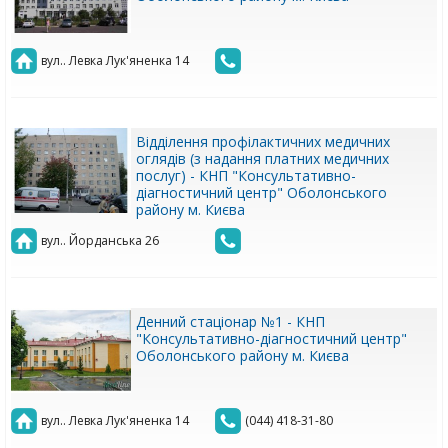
вул.. Левка Лук'яненка 14
Відділення профілактичних медичних
оглядів (з надання платних медичних
послуг) - КНП "Консультативно-
діагностичний центр" Оболонського
району м. Києва
вул.. Йорданська 26
Денний стаціонар №1 - КНП
"Консультативно-діагностичний центр"
Оболонського району м. Києва
вул.. Левка Лук'яненка 14
(044) 418-31-80