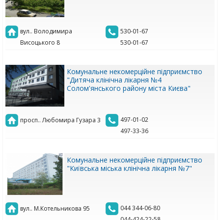
вул.. Володимира
530-01-67
Висоцького 8
530-01-67
Комунальне некомерційне підприємство
"Дитяча клінічна лікарня №4
Солом'янського району міста Києва"
497-01-02
просп.. Любомира Гузара 3
497-33-36
Комунальне некомерційне підприємство
"Київська міська клінічна лікарня №7"
044 344-06-80
вул.. М.Котельникова 95
044-424-22-58