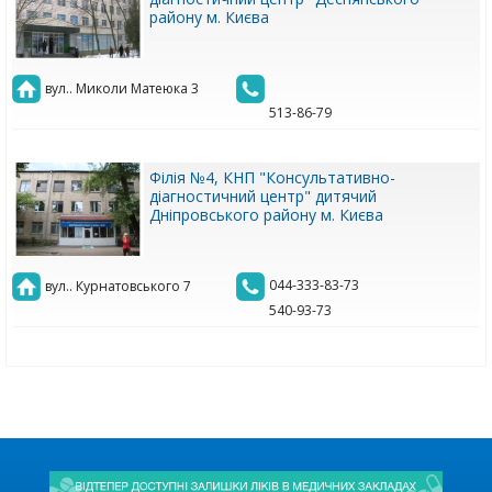
району м. Києва
вул.. Миколи Матеюка 3
513-86-79
Філія №4, КНП "Консультативно-
діагностичний центр" дитячий
Дніпровського району м. Києва
044-333-83-73
вул.. Курнатовського 7
540-93-73