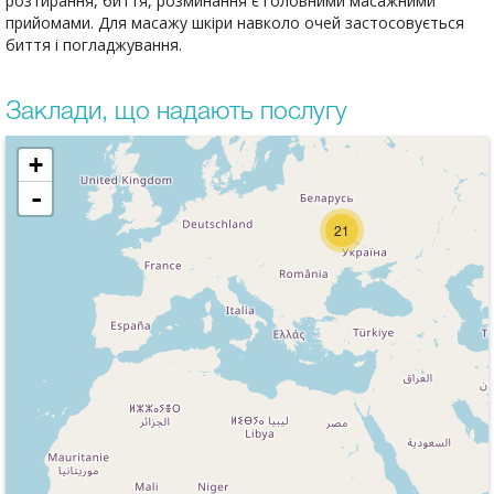
розтирання, биття, розминання є головними масажними
прийомами. Для масажу шкіри навколо очей застосовується
биття і погладжування.
Заклади, що надають послугу
+
-
21