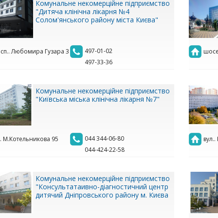
Комунальне некомерційне підприємство
"Дитяча клінічна лікарня №4
Солом'янського району міста Києва"
497-01-02
сп.. Любомира Гузара 3
шосе
497-33-36
Комунальне некомерційне підприємство
"Київська міська клінічна лікарня №7"
044 344-06-80
.. М.Котельникова 95
вул.
044-424-22-58
Комунальне некомерційне підприємство
"Консультатаивно-діагностичний центр
дитячий Дніпровського району м. Києва