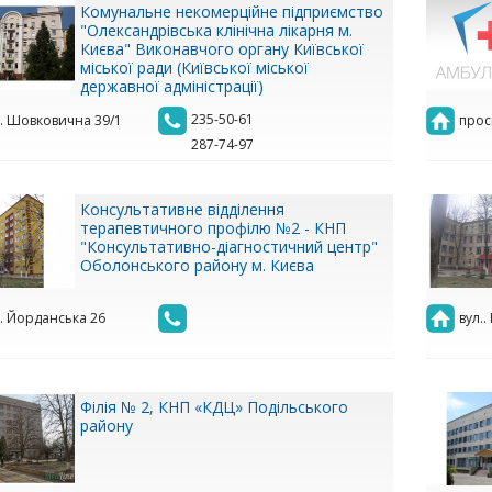
Комунальне некомерційне підприємство
"Олександрівська клінічна лікарня м.
Києва" Виконавчого органу Київської
міської ради (Київської міської
державної адміністрації)
235-50-61
.. Шовковична 39/1
прос
287-74-97
Консультативне відділення
терапевтичного профілю №2 - КНП
"Консультативно-діагностичний центр"
Оболонського району м. Києва
.. Йорданська 26
вул..
Філія № 2, КНП «КДЦ» Подільського
району