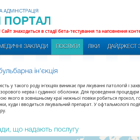
! Сайт знаходиться в стадії бета-тестування та наповнення конт
МЕДИЧНІ ЗАКЛАДИ
ПОСЛУГИ
ЛІКИ
ДАЙДЖЕСТ 
ульбарна ін'єкція
ість у такого роду ін'єкціях виникає при лікуванні патологій і з
, зорового нерва і судинної оболонки. Для проведення процедури
ою якого в зовнішньому краї нижньої повіки робиться прокол, г
нки, куди і вводиться лікувальний препарат. У офтальмологіі поді
ру.
ди, що надають послугу