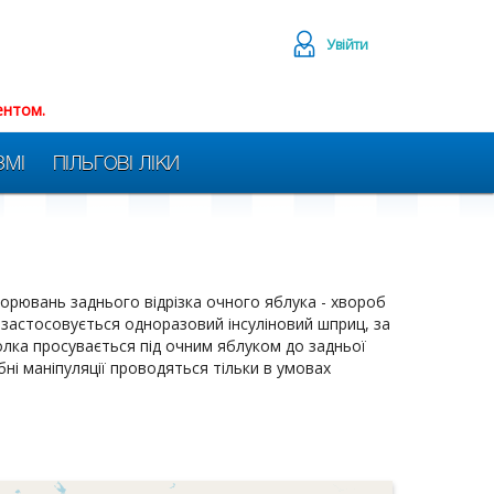
Увійти
ентом.
ЗМІ
ПІЛЬГОВІ ЛІКИ
ахворювань заднього відрізка очного яблука - хвороб
 застосовується одноразовий інсуліновий шприц, за
олка просувається під очним яблуком до задньої
бні маніпуляції проводяться тільки в умовах