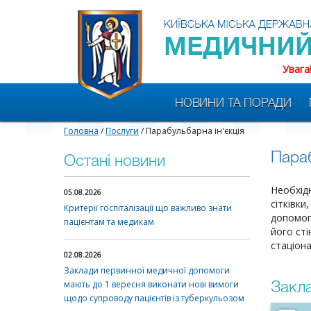
Увага
НОВИНИ ТА ПОРАДИ
Головна
/
Послуги
/ Парабульбарна ін'єкція
Параб
Остані новини
Необхідн
05.08.2026
сітківки
Критерії госпіталізації що важливо знати
допомог
пацієнтам та медикам
його сті
стаціона
02.08.2026
Заклади первинної медичної допомоги
мають до 1 вересня виконати нові вимоги
Закла
щодо супроводу пацієнтів із туберкульозом