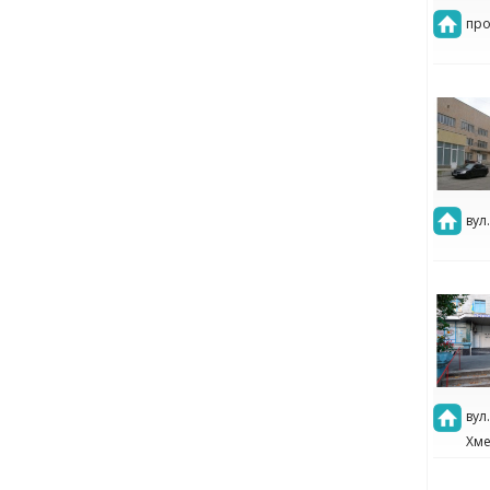
про
вул
вул
Хме