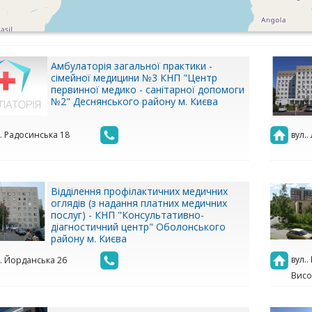
Амбулаторія загальної практики -
сімейної медицини №3 КНП "Центр
первинної медико - санітарної допомоги
№2" Деснянського району м. Києва
.. Радосинська 18
вул..
Відділення профілактичних медичних
оглядів (з надання платних медичних
послуг) - КНП "Консультативно-
діагностичний центр" Оболонського
району м. Києва
вул.
.. Йорданська 26
Висо