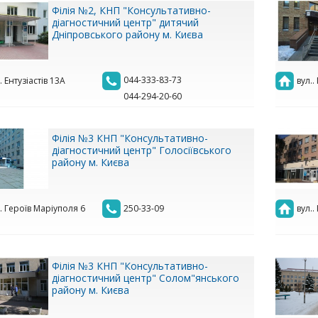
Філія №2, КНП "Консультативно-
діагностичний центр" дитячий
Дніпровського району м. Києва
044-333-83-73
. Ентузіастів 13А
вул.
044-294-20-60
Філія №3 КНП "Консультативно-
діагностичний центр" Голосіївського
району м. Києва
.. Героїв Маріуполя 6
250-33-09
вул..
Філія №3 КНП "Консультативно-
діагностичний центр" Солом"янського
району м. Києва