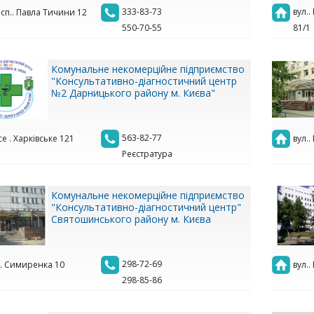
333-83-73
вул.
сп.. Павла Тичини 12
550-70-55
81/1
Комунальне некомерційне підприємство
"Консультативно-діагностичний центр
№2 Дарницького району м. Києва"
563-82-77
е . Харківське 121
вул..
Реєстратура
Комунальне некомерційне підприємство
"Консультативно-діагностичний центр"
Святошинського району м. Києва
298-72-69
.. Симиренка 10
вул..
298-85-86