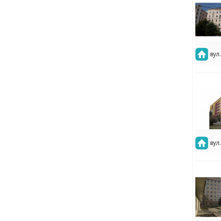
вул
вул