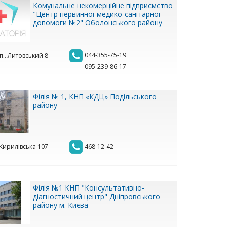
Комунальне некомерційне підприємство
"Центр первинної медико-санітарної
допомоги №2" Оболонського району
044-355-75-19
п.. Литовський 8
095-239-86-17
Філія № 1, КНП «КДЦ» Подільського
району
 Кирилівська 107
468-12-42
Філія №1 КНП "Консультативно-
діагностичний центр" Дніпровського
району м. Києва