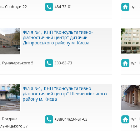
в.. Свободи 22
484-73-01
вул.
Філія №1, КНП "Консультативно-
діагностичний центр" дитячий
Дніпровського району м. Києва
.. Луначарського 5
333-83-73
вул..
Філія №1, КНП "Консультативно-
діагностичний центр" Шевченківського
району м. Києва
.. Богдана
вул.
+38(044)234-81-03
льницького 37
104