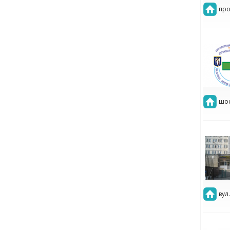
про
шос
вул