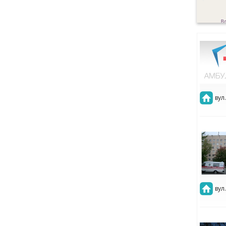
вул
вул