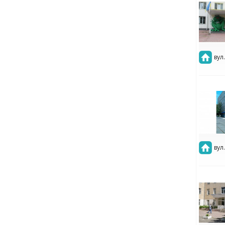
вул.
вул