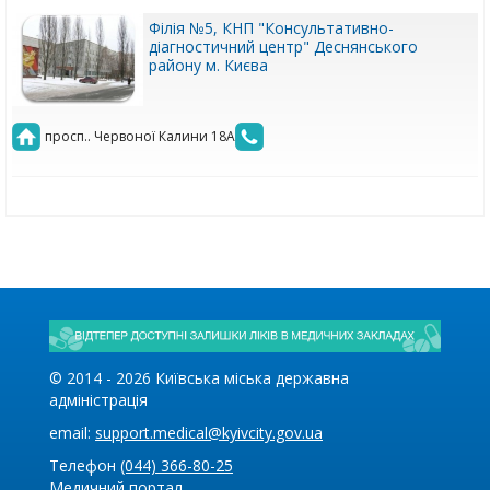
Філія №5, КНП "Консультативно-
діагностичний центр" Деснянського
району м. Києва
просп.. Червоної Калини 18А
© 2014 -
2026
Київська міська державна
адміністрація
email:
support.medical@kyivcity.gov.ua
Телефон
(044) 366-80-25
Медичний портал