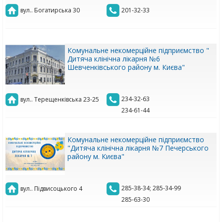
вул.. Богатирська 30
201-32-33
Комунальне некомерційне підприємство "
Дитяча клінічна лікарня №6
Шевченківського району м. Києва"
234-32-63
вул.. Терещенківська 23-25
234-61-44
Комунальне некомерційне підприємство
"Дитяча клінічна лікарня №7 Печерського
району м. Києва"
285-38-34; 285-34-99
вул.. Підвисоцького 4
285-63-30