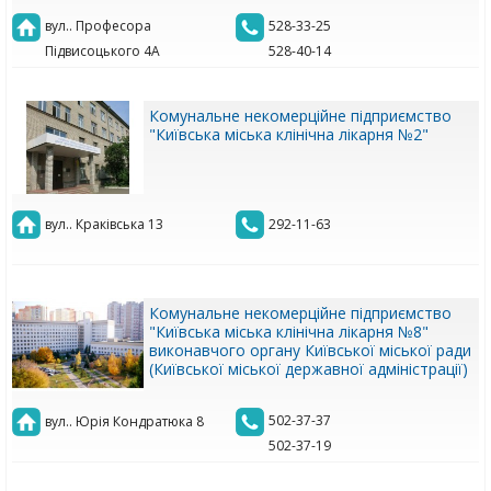
вул.. Професора
528-33-25
Підвисоцького 4А
528-40-14
Комунальне некомерційне підприємство
"Київська міська клінічна лікарня №2"
вул.. Краківська 13
292-11-63
Комунальне некомерційне підприємство
"Київська міська клінічна лікарня №8"
виконавчого органу Київської міської ради
(Київської міської державної адміністрації)
502-37-37
вул.. Юрія Кондратюка 8
502-37-19