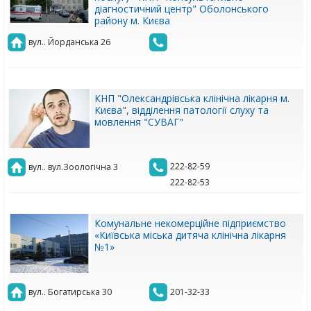
діагностичний центр" Оболонського
району м. Києва
вул.. Йорданська 26
КНП "Олександрівська клінічна лікарня м.
Києва", відділення патології слуху та
мовлення "СУВАГ"
222-82-59
вул.. вул.Зоологічна 3
222-82-53
Комунальне некомерційне підприємство
«Київська міська дитяча клінічна лікарня
№1»
вул.. Богатирська 30
201-32-33