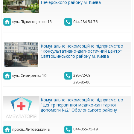
Печерського району м. Києва
вул.. Підвисоцького 13
044 284-54-76
Комунальне некомерційне підприємство
"Консультативно-діагностичний центр"
Святошинського району м. Києва
298-72-69
вул.. Симиренка 10
298-85-86
Комунальне некомерційне підприємство
"Центр первинної медико-санітарної
допомоги №2" Оболонського району
044-355-75-19
просп.. Литовський 8