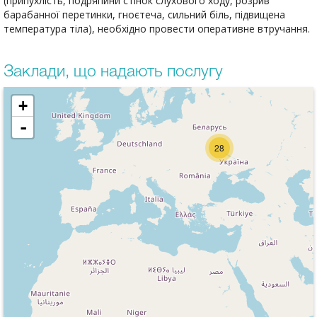
(припухлість, подряпини стінок слухового ходу, розрив
барабанної перетинки, гноєтеча, сильний біль, підвищена
температура тіла), необхідно провести оперативне втручання.
Заклади, що надають послугу
+
-
28