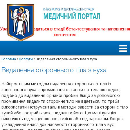
Увага! Сайт знаходиться в стадії бета-тестування та наповнення
контентом.
Головна
/
Послуги
/ Видалення стороннього тіла з вуха
Видалення стороннього тіла з вуха
Найпростішим методом видалення стороннього тіла із
зовнішнього вуха є промивання останнього теплою водою,
подібно до видалення сірчаної пробки. Якщо за допомогою
промивання видалити стороннє тіло не вдається, то треба
використати інструментальні методи: завести за стороннє тіло
тупий або гострий гачок і видалити його. Цю маніпуляцію
виконують під місцевою анестезією або під наркозом. Якщо є
ускладнення внаслідок наявності стороннього тіла у вусі