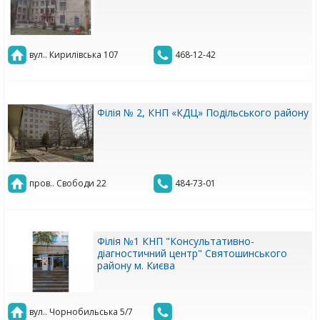
вул.. Кирилівська 107
468-12-42
Філія № 2, КНП «КДЦ» Подільського району
пров.. Свободи 22
484-73-01
Філія №1 КНП "Консультативно-
діагностичний центр" Святошинського
району м. Києва
вул.. Чорнобильська 5/7