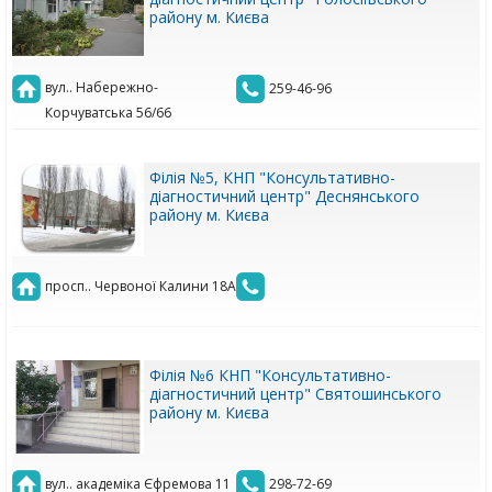
району м. Києва
вул.. Набережно-
259-46-96
Корчуватська 56/66
Філія №5, КНП "Консультативно-
діагностичний центр" Деснянського
району м. Києва
просп.. Червоної Калини 18А
Філія №6 КНП "Консультативно-
діагностичний центр" Святошинського
району м. Києва
вул.. академіка Єфремова 11
298-72-69