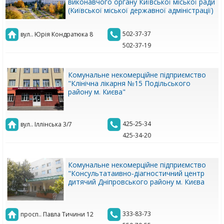
виконавчого органу Київської міської ради
(Київської міської державної адміністрації)
502-37-37
вул.. Юрія Кондратюка 8
502-37-19
Комунальне некомерційне підприємство
"Клінічна лікарня №15 Подільського
району м. Києва"
425-25-34
вул.. Іллінська 3/7
425-34-20
Комунальне некомерційне підприємство
"Консультатаивно-діагностичний центр
дитячий Дніпровського району м. Києва
333-83-73
просп.. Павла Тичини 12