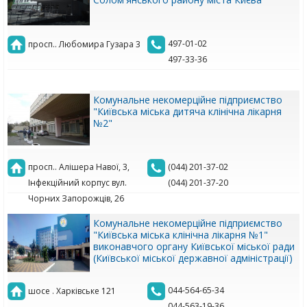
497-01-02
просп.. Любомира Гузара 3
497-33-36
Комунальне некомерційне підприємство
"Київська міська дитяча клінічна лікарня
№2"
просп.. Алішера Навої, 3,
(044) 201-37-02
Інфекційний корпус вул.
(044) 201-37-20
Чорних Запорожців, 26
Комунальне некомерційне підприємство
"Київська міська клінічна лікарня №1"
виконавчого органу Київської міської ради
(Київської міської державної адміністрації)
044-564-65-34
шосе . Харківське 121
044-563-19-36