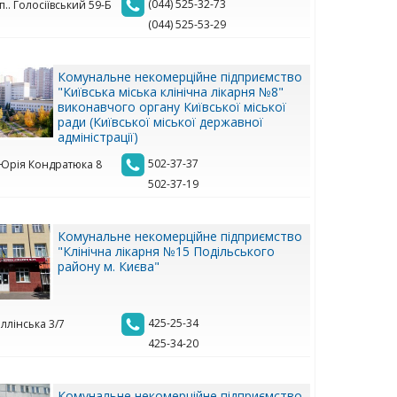
(044) 525-32-73
.. Голосіївський 59-Б
(044) 525-53-29
Комунальне некомерційне підприємство
"Київська міська клінічна лікарня №8"
виконавчого органу Київської міської
ради (Київської міської державної
адміністрації)
502-37-37
. Юрія Кондратюка 8
502-37-19
Комунальне некомерційне підприємство
"Клінічна лікарня №15 Подільського
району м. Києва"
425-25-34
 Іллінська 3/7
425-34-20
Комунальне некомерційне підприємство