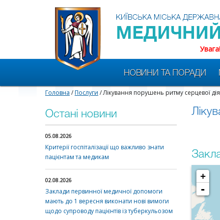
Увага
НОВИНИ ТА ПОРАДИ
Головна
/
Послуги
/ Лікування порушень ритму серцевої дія
Лікув
Остані новини
05.08.2026
Критерії госпіталізації що важливо знати
Закла
пацієнтам та медикам
+
02.08.2026
-
Заклади первинної медичної допомоги
мають до 1 вересня виконати нові вимоги
щодо супроводу пацієнтів із туберкульозом