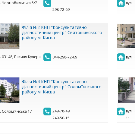
.. Чорнобильська 5/7
вул.
298-72-69
Філія №2 КНП "Консультативно-
діагностичний центр" Святошинського
району м. Києва
.. 03148, Василя Кучера
044-298-72-69
вул..
Філія №4 КНП "Консультативно-
діагностичний центр" Солом"янського
району м. Києва
249-78-49
вул.
.. Солом’янська 17
249-50-15
11