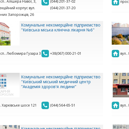
сп.. Алішера Навої, 3,
(044) 201-37-02
просп
екційний корпус вул.
(044) 201-37-20
них Запорожців, 26
Комунальне некомерційне підприємство
"Київська міська клінічна лікарня №6"
сп.. Любомира Гузара 3
+38(067) 000-21-01
вул.
Комунальне некомерційне підприємство
"Київський міський медичний центр
"Академія здоров'я людини"
.. Харківське шосе 121
(044) 564-65-51
вул..
Комунальне некомерційне підприємство