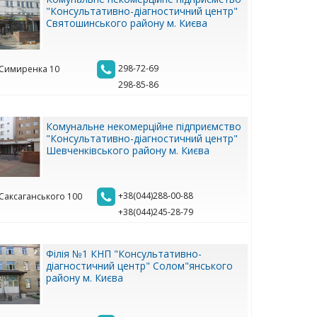
"Консультативно-діагностичний центр"
Святошинського району м. Києва
298-72-69
. Симиренка 10
298-85-86
Комунальне некомерційне підприємство
"Консультативно-діагностичний центр"
Шевченківського району м. Києва
+38(044)288-00-88
. Саксаганського 100
+38(044)245-28-79
Філія №1 КНП "Консультативно-
діагностичний центр" Солом"янського
району м. Києва