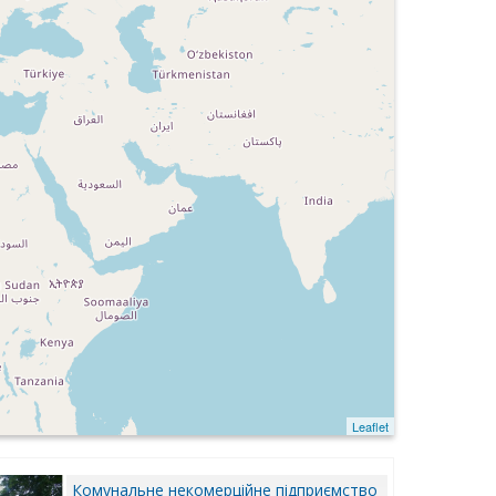
Leaflet
Комунальне некомерційне підприємство