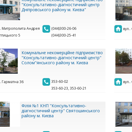
"Консультативно-діагностичний центр
Дніпровського району м. Києва"
.. Митрополита Андрея
(044)300-26-06
вул.
тицького 5
(044)300-25-41
Комунальне некомерційне підприємство
"Консультативно-діагностичний центр"
Солом"янського району м. Києва
353-60-02
.. Гарматна 36
вул.
353-60-23, 353-60-21
Філія №1 КНП "Консультативно-
діагностичний центр" Святошинського
району м. Києва