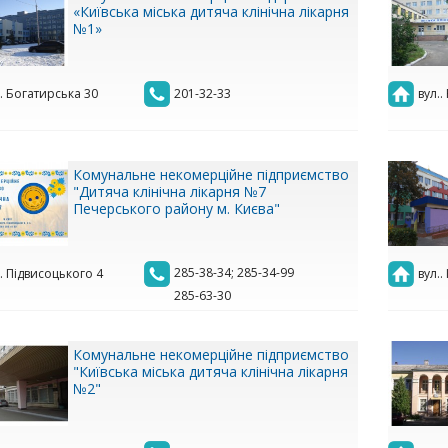
«Київська міська дитяча клінічна лікарня
№1»
.. Богатирська 30
201-32-33
вул..
Комунальне некомерційне підприємство
"Дитяча клінічна лікарня №7
Печерського району м. Києва"
285-38-34; 285-34-99
.. Підвисоцького 4
вул..
285-63-30
Комунальне некомерційне підприємство
"Київська міська дитяча клінічна лікарня
№2"