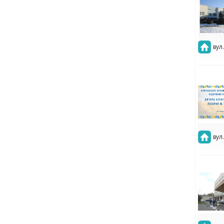
вул
вул