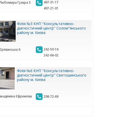
497-31-17
. Любомира Гузара 3
497-21-01
Філія №3 КНП "Консультативно-
діагностичний центр" Солом"янського
району м. Києва
242-50-16
 Єреванська 6
242-66-02
Філія №6 КНП "Консультативно-
діагностичний центр" Святошинського
району м. Києва
. академіка Єфремова
298-72-69