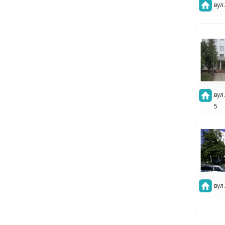
вул
вул
5
вул