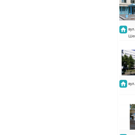
вул
Шеп
вул