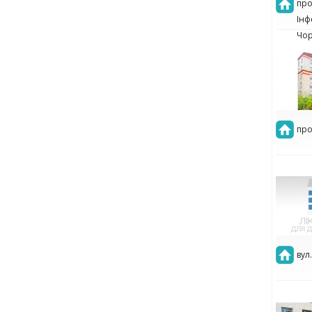
про
Інф
Чор
про
вул