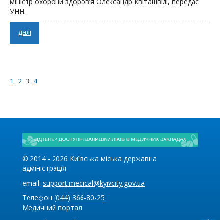
міністр охорони здоров’я Олександр Квіташвілі, передає
УНН.
далі
1
2
3
4
© 2014 -
2026
Київська міська державна
адміністрація
email:
support.medical@kyivcity.gov.ua
Телефон
(044) 366-80-25
Медичний портал