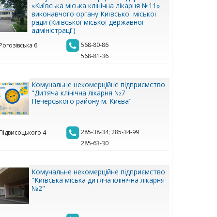
«Київська міська клінічна лікарня №11»
виконавчого органу Київської міської
ради (Київської міської державної
адміністрації)
568-80-86
 Рогозівська 6
568-81-36
Комунальне некомерційне підприємство
"Дитяча клінічна лікарня №7
Печерського району м. Києва"
285-38-34; 285-34-99
 Підвисоцького 4
285-63-30
Комунальне некомерційне підприємство
"Київська міська дитяча клінічна лікарня
№2"