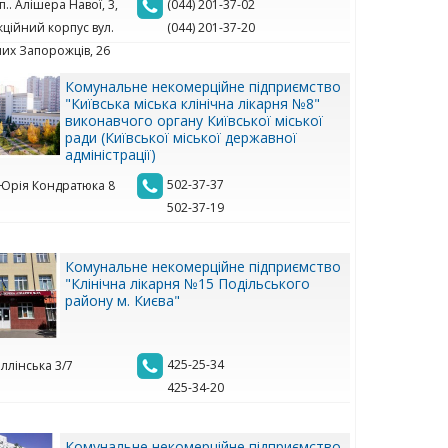
.. Алішера Навої, 3,
(044) 201-37-02
кційний корпус вул.
(044) 201-37-20
их Запорожців, 26
Комунальне некомерційне підприємство
"Київська міська клінічна лікарня №8"
виконавчого органу Київської міської
ради (Київської міської державної
адміністрації)
502-37-37
. Юрія Кондратюка 8
502-37-19
Комунальне некомерційне підприємство
"Клінічна лікарня №15 Подільського
району м. Києва"
425-25-34
 Іллінська 3/7
425-34-20
Комунальне некомерційне підприємство