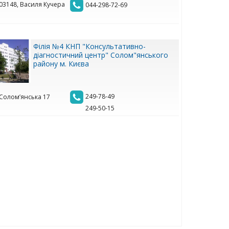
 03148, Василя Кучера
044-298-72-69
Філія №4 КНП "Консультативно-
діагностичний центр" Солом"янського
району м. Києва
249-78-49
. Солом’янська 17
249-50-15