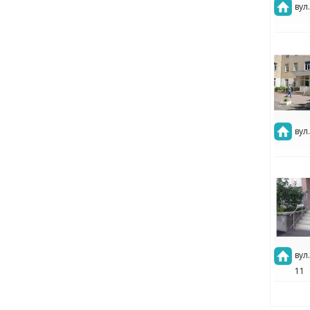
вул
вул
вул
11