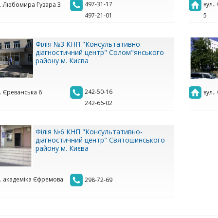
497-31-17
вул..
.. Любомира Гузара 3
497-21-01
5
Філія №3 КНП "Консультативно-
діагностичний центр" Солом"янського
району м. Києва
242-50-16
.. Єреванська 6
вул.
242-66-02
Філія №6 КНП "Консультативно-
діагностичний центр" Святошинського
району м. Києва
.. академіка Єфремова
298-72-69