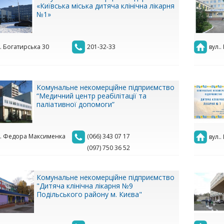
«Київська міська дитяча клінічна лікарня
№1»
.. Богатирська 30
201-32-33
вул..
Комунальне некомерційне підприємство
“Медичний центр реабілітації та
паліативної допомоги”
.. Федора Максименка
(066) 343 07 17
вул..
(097) 750 36 52
Комунальне некомерційне підприємство
"Дитяча клінічна лікарня №9
Подільського району м. Києва"