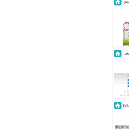
вул
про
вул