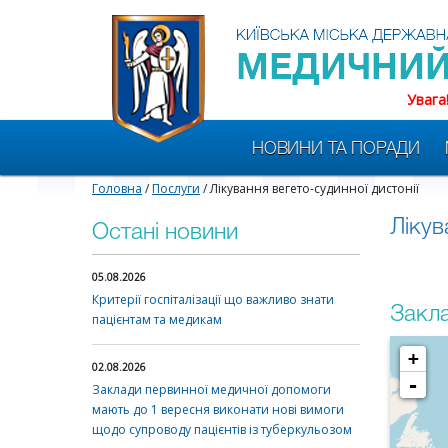
Увага
НОВИНИ ТА ПОРАДИ
Головна
/
Послуги
/ Лікування вегето-судинної дистонії
Лікув
Остані новини
05.08.2026
Критерії госпіталізації що важливо знати
Закла
пацієнтам та медикам
+
02.08.2026
-
Заклади первинної медичної допомоги
мають до 1 вересня виконати нові вимоги
щодо супроводу пацієнтів із туберкульозом