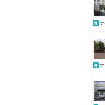
вул
вул