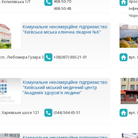
468-50-70
просп
.. Копилівська 1/7
468-50-48
Інфе
Чорн
Комунальне некомерційне підприємство
"Київська міська клінічна лікарня №6"
сп.. Любомира Гузара 3
+38(067) 000-21-01
вул.
Комунальне некомерційне підприємство
"Київський міський медичний центр
"Академія здоров'я людини"
.. Харківське шосе 121
(044) 564-65-51
вул..
Комунальне некомерційне підприємство