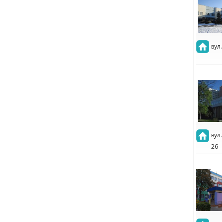
вул
вул
26