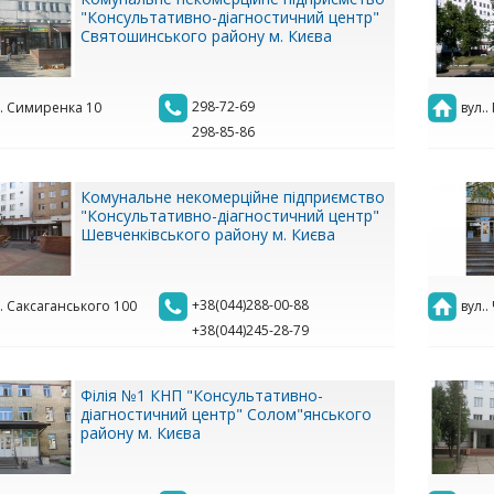
"Консультативно-діагностичний центр"
Святошинського району м. Києва
298-72-69
.. Симиренка 10
вул..
298-85-86
Комунальне некомерційне підприємство
"Консультативно-діагностичний центр"
Шевченківського району м. Києва
+38(044)288-00-88
.. Саксаганського 100
вул.
+38(044)245-28-79
Філія №1 КНП "Консультативно-
діагностичний центр" Солом"янського
району м. Києва