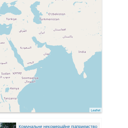
Leaflet
Комунальне некомерційне підприємство