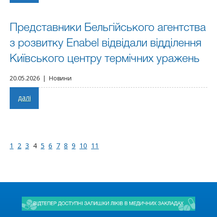
Представники Бельгійського агентства
з розвитку Enabel відвідали відділення
Київського центру термічних уражень
20.05.2026 | Новини
далі
1
2
3
4
5
6
7
8
9
10
11