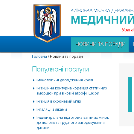
Увага
НОВИНИ ТА ПОРАДИ
Головна
/ Новини та поради
Популярні послуги
Імунологічні дослідження крові
Ін'єкційна контурна корекція статичних
зморшок при віковій атрофії шкіри
Ін'єкція в скроневий м'яз
Інгаляції з ліками
Індивидуальна підготовка вагітних жінок
до пологів та грудного вигодовування
дитини