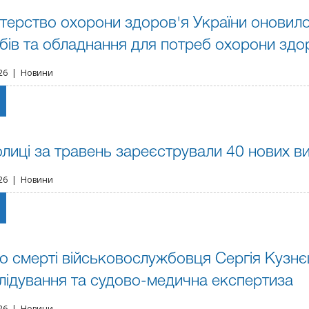
стерство охорони здоров'я України оновил
бів та обладнання для потреб охорони здо
026 | Новини
олиці за травень зареєстрували 40 нових ви
026 | Новини
 смерті військовослужбовця Сергія Кузнєц
лідування та судово-медична експертиза
026 | Новини