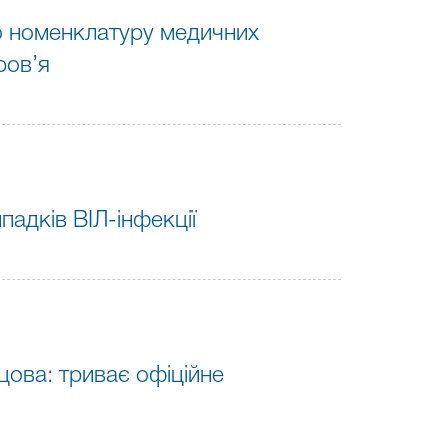
о номенклатуру медичних
ров’я
падків ВІЛ-інфекції
ова: триває офіційне