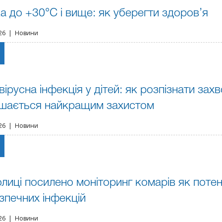
а до +30°С і вище: як уберегти здоров’я
026 | Новини
вірусна інфекція у дітей: як розпізнати за
шається найкращим захистом
026 | Новини
олиці посилено моніторинг комарів як поте
зпечних інфекцій
026 | Новини