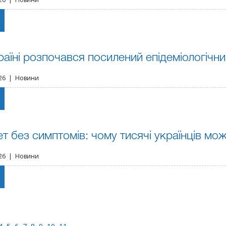
раїні розпочався посилений епідеміологічн
026 | Новини
ет без симптомів: чому тисячі українців мож
026 | Новини