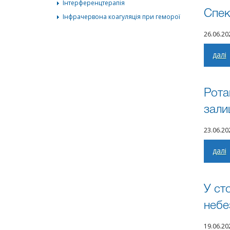
Інтерференцтерапія
Спек
Інфрачервона коагуляція при геморої
26.06.2
далі
Рота
зали
23.06.2
далі
У ст
небе
19.06.2