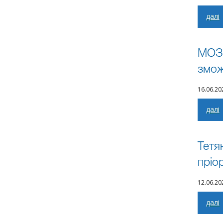
далі
МОЗ 
змож
16.06.2
далі
Тетя
пріо
12.06.2
далі