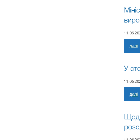
Міні
виро
11.06.2
далі
У ст
11.06.2
далі
Щодо
розс
11.06.2