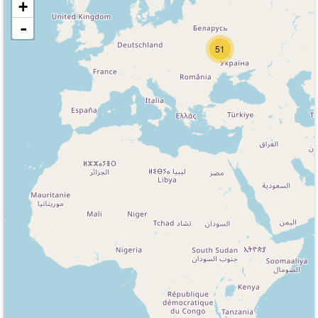
+
-
51