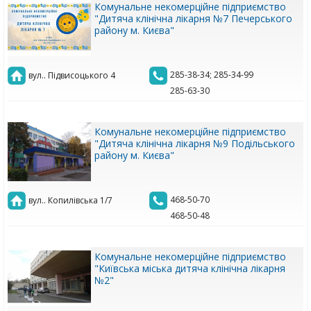
Комунальне некомерційне підприємство
"Дитяча клінічна лікарня №7 Печерського
району м. Києва"
285-38-34; 285-34-99
вул.. Підвисоцького 4
285-63-30
Комунальне некомерційне підприємство
"Дитяча клінічна лікарня №9 Подільського
району м. Києва"
468-50-70
вул.. Копилівська 1/7
468-50-48
Комунальне некомерційне підприємство
"Київська міська дитяча клінічна лікарня
№2"