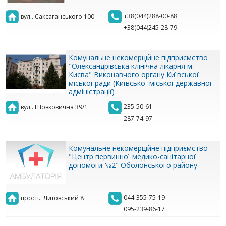
+38(044)288-00-88
вул.. Саксаганського 100
+38(044)245-28-79
Комунальне некомерційне підприємство
"Олександрівська клінічна лікарня м.
Києва" Виконавчого органу Київської
міської ради (Київської міської державної
адміністрації)
235-50-61
вул.. Шовковична 39/1
287-74-97
Комунальне некомерційне підприємство
"Центр первинної медико-санітарної
допомоги №2" Оболонського району
044-355-75-19
просп.. Литовський 8
095-239-86-17