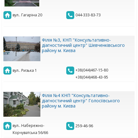
вул.. Гагаріна 20
044-333-83-73
Філія №3, КНП "Консультативно-
діагностичний центр" Шевченківського
району м. Києва
+38(044)467-15-80
вул.. Ризька 1
+38(044)468-43-95
Філія №4 КНП "Консультативно-
діагностичний центр" Голосіївського
району м. Києва
вул.. Набережно-
259-46-96
Корчуватська 56/66