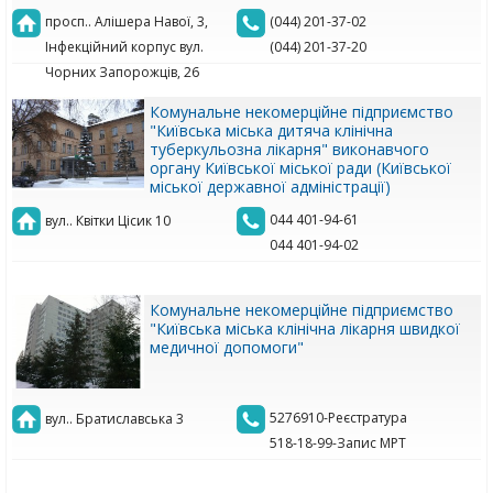
просп.. Алішера Навої, 3,
(044) 201-37-02
Інфекційний корпус вул.
(044) 201-37-20
Чорних Запорожців, 26
Комунальне некомерційне підприємство
"Київська міська дитяча клінічна
туберкульозна лікарня" виконавчого
органу Київської міської ради (Київської
міської державної адміністрації)
044 401-94-61
вул.. Квітки Цісик 10
044 401-94-02
Комунальне некомерційне підприємство
"Київська міська клінічна лікарня швидкої
медичної допомоги"
5276910-Реєстратура
вул.. Братиславська 3
518-18-99-Запис МРТ