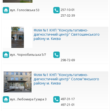
257-10-01
вул.. Голосіївська 53
257-32-39
Філія №1 КНП "Консультативно-
діагностичний центр" Святошинського
району м. Києва
вул.. Чорнобильська 5/7
298-72-69
Філія №1 КНП "Консультативно-
діагностичний центр" Солом"янського
району м. Києва
497-31-17
вул.. Любомира Гузара 3
497-21-01