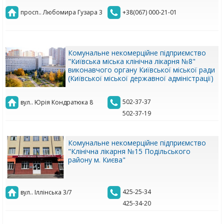
просп.. Любомира Гузара 3
+38(067) 000-21-01
Комунальне некомерційне підприємство
"Київська міська клінічна лікарня №8"
виконавчого органу Київської міської ради
(Київської міської державної адміністрації)
502-37-37
вул.. Юрія Кондратюка 8
502-37-19
Комунальне некомерційне підприємство
"Клінічна лікарня №15 Подільського
району м. Києва"
425-25-34
вул.. Іллінська 3/7
425-34-20