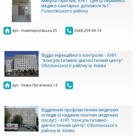
Амбулаторія №8, КНП "Центр первинної
медико-санітарної допомоги №1"
Голосіївського району
вул.. Новопирогівська 25
(044) 259-49-74
Відділ інфекційного контролю - КНП
"Консультативно діагностичний центр"
Оболонського району м. Києва
вул.. Левка Лук'яненка 14
Відділення профілактичних медичних
оглядів (з надання платних медичних
послуг) - КНП "Консультативно-
діагностичний центр" Оболонського
району м. Києва