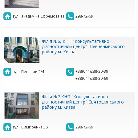
вул.. академіка Єфремова 11
298-72-69
Філія №6, КНП "Консультативно-
діагностичний центр" Шевченківського
району м. Києва
+38(044)288-30-39
вул.. Петлюри 2/4
+38(044)288-30-69
Філія №7 КНП "Консультативно-
діагностичний центр" Святошинського
району м. Києва
вул.. Симиренка 38
298-72-69