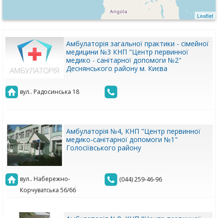
Leaflet
Амбулаторія загальної практики - сімейної
медицини №3 КНП "Центр первинної
медико - санітарної допомоги №2"
Деснянського району м. Києва
вул.. Радосинська 18
Амбулаторія №4, КНП "Центр первинної
медико-санітарної допомоги №1"
Голосіївського району
вул.. Набережно-
(044) 259-46-96
Корчуватська 56/66