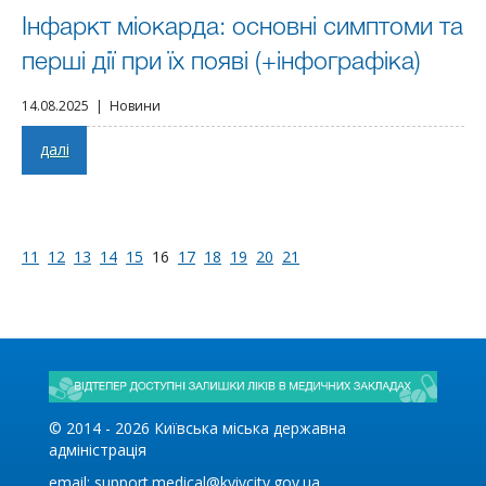
Інфаркт міокарда: основні симптоми та
перші дії при їх появі (+інфографіка)
14.08.2025 | Новини
далі
11
12
13
14
15
16
17
18
19
20
21
© 2014 -
2026
Київська міська державна
адміністрація
email:
support.medical@kyivcity.gov.ua