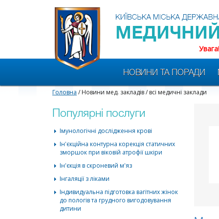
Увага
НОВИНИ ТА ПОРАДИ
Головна
/ Новини мед. закладів / всі медичні заклади
Популярні послуги
Імунологічні дослідження крові
Ін'єкційна контурна корекція статичних
зморшок при віковій атрофії шкіри
Ін'єкція в скроневий м'яз
Інгаляції з ліками
Індивидуальна підготовка вагітних жінок
до пологів та грудного вигодовування
дитини