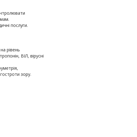
онтролювати
емам.
ичні послуги.
 на рівень
тропонін, ВІЛ, вірусні
оуметрія,
гостроти зору.