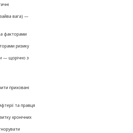
тичні
, зайва вага) —
 за факторами
кторами ризику
ми — щорічно з
вити приховані
ифтерії та правця
витку хронічних
ігнорувати