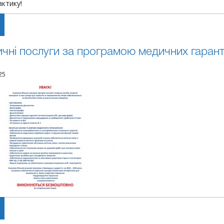
актику!
чні послуги за програмою медичних гарант
25