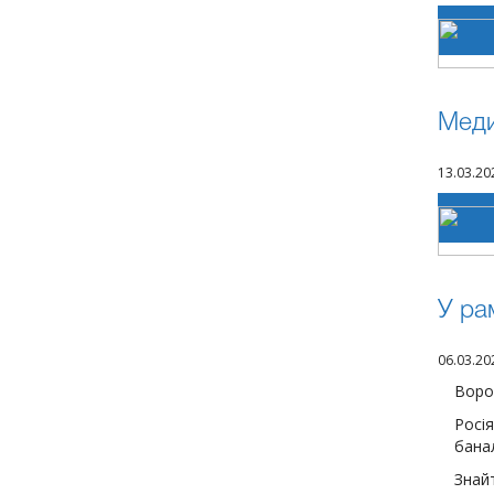
Меди
13.03.20
У ра
06.03.20
Ворог
Росі
банал
Знайт