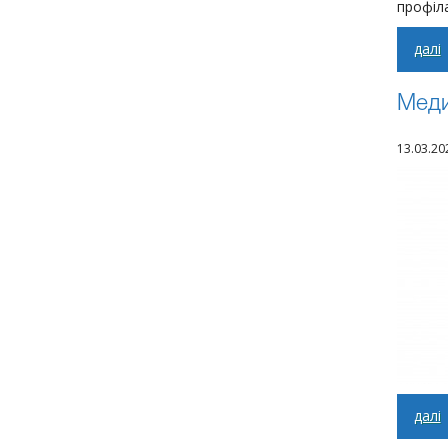
профіл
далі
Меди
13.03.20
далі