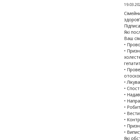
19.03.20
Сімейн
здоров
Підписа
Які пос
Ваш сі
• Прово
• Призн
холесте
гепатит
• Пров
отоско
• Лікув
• Спост
• Надав
• Напра
• Робит
• Вести
• Контр
• Призн
• Випис
Які обс