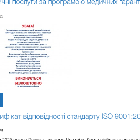
чні послуги за програмою медичних гарант
25
ифікат відповідності стандарту ISO 9001:2
25
я 2025 року в Перинатальному Центрі м. Києва відбулося врученн