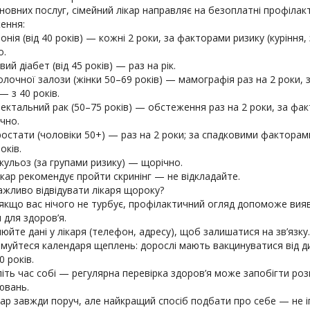
новних послуг, сімейний лікар направляє на безоплатні профілак
ення:
тонія (від 40 років) — кожні 2 роки, за факторами ризику (куріння
о.
вий діабет (від 45 років) — раз на рік.
олочної залози (жінки 50–69 років) — мамографія раз на 2 роки,
— з 40 років.
ектальний рак (50–75 років) — обстеження раз на 2 роки, за фа
чно.
ростати (чоловіки 50+) — раз на 2 роки; за спадковими фактора
оків.
кульоз (за групами ризику) — щорічно.
кар рекомендує пройти скринінг — не відкладайте.
ажливо відвідувати лікаря щороку?
 якщо вас нічого не турбує, профілактичний огляд допоможе вия
 для здоров’я.
юйте дані у лікаря (телефон, адресу), щоб залишатися на зв’язку.
имуйтеся календаря щеплень: дорослі мають вакцинуватися від д
0 років.
літь час собі — регулярна перевірка здоров’я може запобігти роз
ювань.
кар завжди поруч, але найкращий спосіб подбати про себе — не 