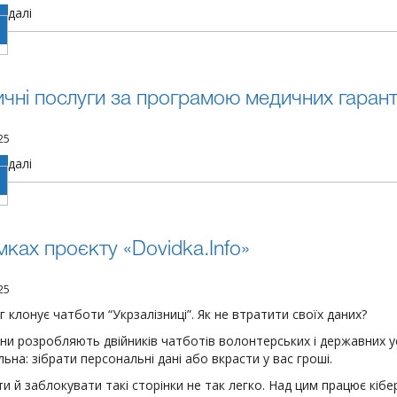
далі
чні послуги за програмою медичних гарант
25
далі
мках проєкту «Dovidka.Info»
25
 клонує чатботи “Укрзалізниці”. Як не втратити своїх даних?
яни розробляють двійників чатботів волонтерських і державних у
ьна: зібрати персональні дані або вкрасти у вас гроші.
и й заблокувати такі сторінки не так легко. Над цим працює кіберп