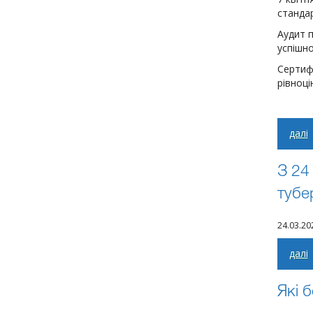
стандар
Аудит 
успішно
Сертиф
рівноц
далі
З 24
тубе
24.03.20
далі
Які 