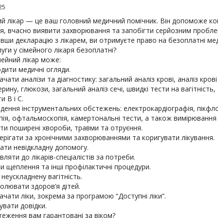
25
ий лікар — це ваш головний медичний помічник. Він допоможе к
’я, вчасно виявити захворювання та запобігти серйозним пробл
вши декларацію з лікарем, ви отримуєте право на безоплатні мед
луги у сімейного лікаря безоплатні?
мейний лікар може:
дити медичні огляди.
ачати аналізи та діагностику: загальний аналіз крові, аналіз крові
рину, глюкози, загальний аналіз сечі, швидкі тести на вагітність, 
и В і С.
едення інструментальних обстежень: електрокардіографія, пікфл
пія, офтальмоскопія, камертональні тести, а також вимірювання 
ати поширені хвороби, травми та отруєння.
ерігати за хронічними захворюваннями та коригувати лікування.
ати невідкладну допомогу.
вляти до лікарів-спеціалістів за потреби.
и щеплення та інші профілактичні процедури.
 неускладнену вагітність.
олювати здоров’я дітей.
ачати ліки, зокрема за програмою “Доступні ліки”.
увати довідки.
теження вам гарантовані за віком?