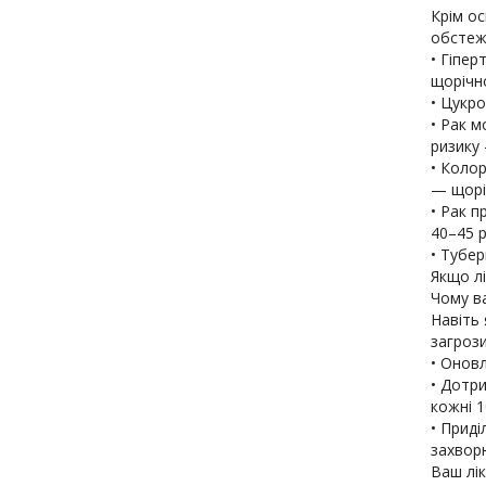
Крім ос
обстеж
• Гіпер
щорічн
• Цукро
• Рак м
ризику 
• Колор
— щорі
• Рак п
40–45 р
• Тубер
Якщо лі
Чому в
Навіть
загрози
• Оновл
• Дотр
кожні 1
• Приді
захвор
Ваш лі