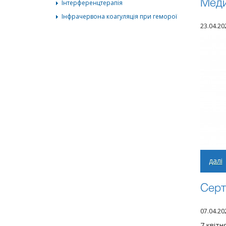
Інтерференцтерапія
Меди
Інфрачервона коагуляція при геморої
23.04.20
далі
Серт
07.04.20
7 квітн